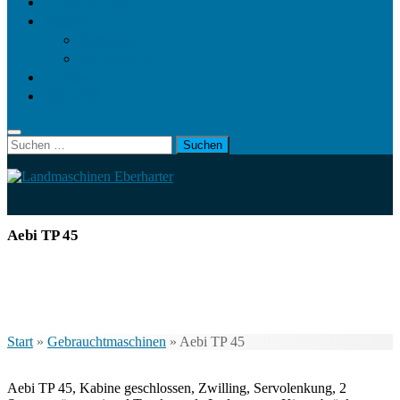
Landwirt.com
Kontakt
Impressum
Datenschutz
Videos
KRAMP
Suchen
nach:
Aebi TP 45
Start
»
Gebrauchtmaschinen
»
Aebi TP 45
Aebi TP 45, Kabine geschlossen, Zwilling, Servolenkung, 2