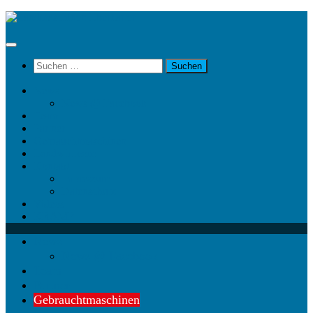
Unter
dem
Inhalt
Suchen
nach:
News
News @ Facebook
Team
Partner
Gebrauchtmaschinen
Landwirt.com
Kontakt
Impressum
Datenschutz
Videos
KRAMP
News
News @ Facebook
Team
Partner
Gebrauchtmaschinen