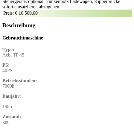
Steuergeräte, optional Trunkenpolz Ladewagen, Kipperbrücke
sofort einsatzbereit abzugeben
Preis:
€ 10.500,00
Beschreibung
Gebrauchtmaschine
Type:
Aebi TP 45
PS:
40PS
Betriebsstunden:
7000h
Baujahr:
1985
Zustand:
gut