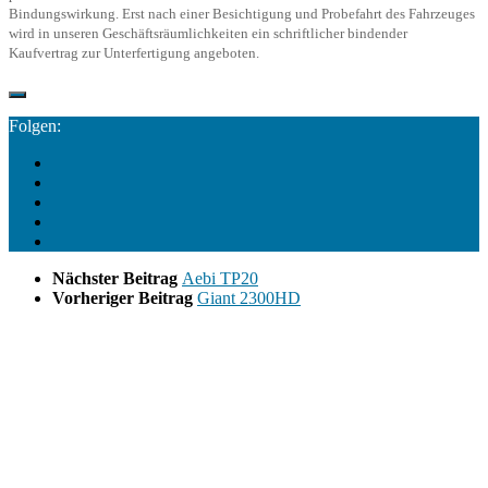
Bindungswirkung. Erst nach einer Besichtigung und Probefahrt des Fahrzeuges
wird in unseren Geschäftsräumlichkeiten ein schriftlicher bindender
Kaufvertrag zur Unterfertigung angeboten.
Folgen:
Nächster Beitrag
Aebi TP20
Vorheriger Beitrag
Giant 2300HD