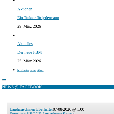
Aktionen
Ein Traktor für jedermann
29. März 2026
Aktuelles
Der neue FBM
25. März 2026
brielmaier
same
silver
NEWS @ FACEBOOK
Landmaschinen Eberharter
07/08/2026 @ 1:00
Fotos von KRONE Agricultures Beitrag