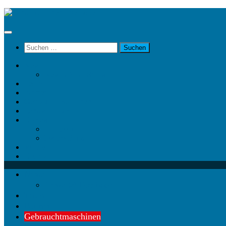
Unter
dem
Inhalt
Suchen
nach:
News
News @ Facebook
Team
Partner
Gebrauchtmaschinen
Landwirt.com
Kontakt
Impressum
Datenschutz
Videos
KRAMP
News
News @ Facebook
Team
Partner
Gebrauchtmaschinen