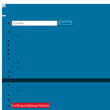
Unter
dem
Inhalt
Suchen
nach:
News
News @ Facebook
Team
Partner
Gebrauchtmaschinen
Landwirt.com
Kontakt
Impressum
Datenschutz
Videos
KRAMP
News
News @ Facebook
Team
Partner
Gebrauchtmaschinen