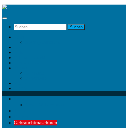
Unter
dem
Inhalt
Suchen
nach:
News
News @ Facebook
Team
Partner
Gebrauchtmaschinen
Landwirt.com
Kontakt
Impressum
Datenschutz
Videos
KRAMP
News
News @ Facebook
Team
Partner
Gebrauchtmaschinen