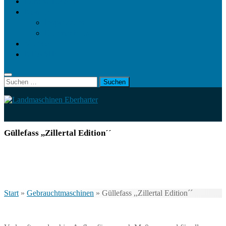
Landwirt.com
Kontakt
Impressum
Datenschutz
Videos
KRAMP
Suchen
nach:
Güllefass ,,Zillertal Edition´´
Start
»
Gebrauchtmaschinen
»
Güllefass ,,Zillertal Edition´´