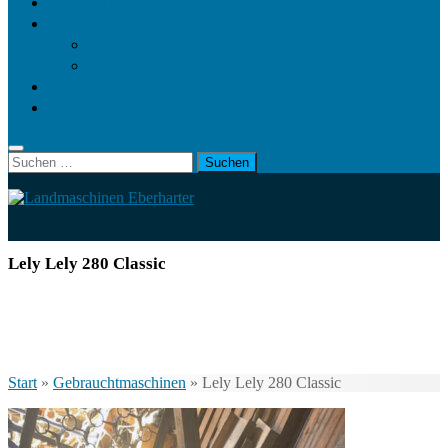
Landwirt.com
Kontakt
Impressum
Datenschutz
Videos
KRAMP
Suchen
nach:
Lely Lely 280 Classic
Start
»
Gebrauchtmaschinen
»
Lely Lely 280 Classic