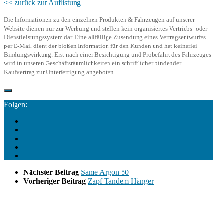
<< zurück zur Auflistung
Die Informationen zu den einzelnen Produkten & Fahrzeugen auf unserer
Website dienen nur zur Werbung und stellen kein organisiertes Vertriebs- oder
Dienstleistungssystem dar. Eine allfällige Zusendung eines Vertragsentwurfes
per E-Mail dient der bloßen Information für den Kunden und hat keinerlei
Bindungswirkung. Erst nach einer Besichtigung und Probefahrt des Fahrzeuges
wird in unseren Geschäftsräumlichkeiten ein schriftlicher bindender
Kaufvertrag zur Unterfertigung angeboten.
Folgen:
Nächster Beitrag
Same Argon 50
Vorheriger Beitrag
Zapf Tandem Hänger