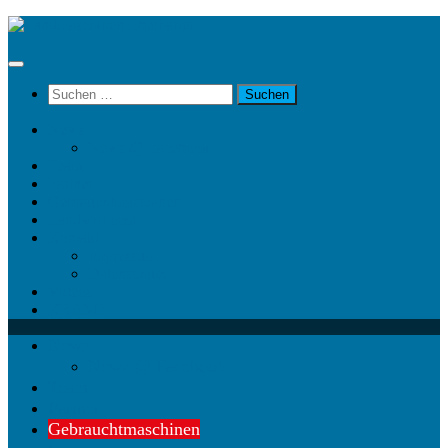
Unter
dem
Inhalt
Suchen
nach:
News
News @ Facebook
Team
Partner
Gebrauchtmaschinen
Landwirt.com
Kontakt
Impressum
Datenschutz
Videos
KRAMP
News
News @ Facebook
Team
Partner
Gebrauchtmaschinen