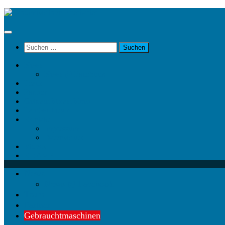
Unter
dem
Inhalt
Suchen
nach:
News
News @ Facebook
Team
Partner
Gebrauchtmaschinen
Landwirt.com
Kontakt
Impressum
Datenschutz
Videos
KRAMP
News
News @ Facebook
Team
Partner
Gebrauchtmaschinen