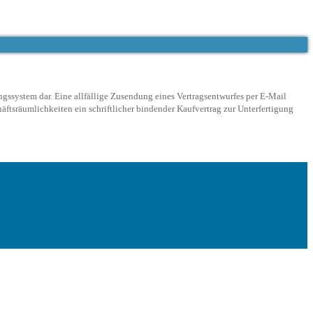
ngssystem dar. Eine allfällige Zusendung eines Vertragsentwurfes per E-Mail
ftsräumlichkeiten ein schriftlicher bindender Kaufvertrag zur Unterfertigung