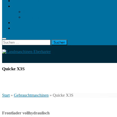
Landwirt.com
Kontakt
Impressum
Datenschutz
Videos
KRAMP
Suchen
nach:
Quicke X3S
Start
»
Gebrauchtmaschinen
»
Quicke X3S
Frontlader vollhydraulisch