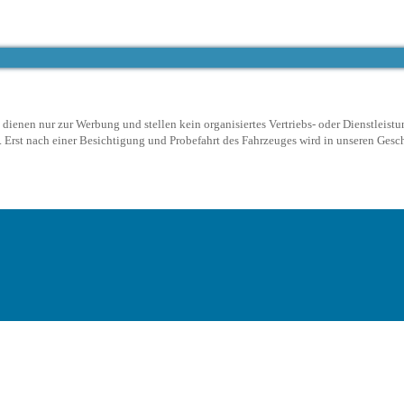
ienen nur zur Werbung und stellen kein organisiertes Vertriebs- oder Dienstleistu
Erst nach einer Besichtigung und Probefahrt des Fahrzeuges wird in unseren Geschä