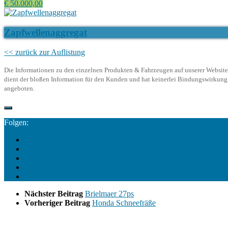
€ 50.000,00
Zapfwellenaggregat
<< zurück zur Auflistung
Die Informationen zu den einzelnen Produkten & Fahrzeugen auf unserer Website d
dient der bloßen Information für den Kunden und hat keinerlei Bindungswirkung. 
angeboten.
Folgen:
Nächster Beitrag
Brielmaer 27ps
Vorheriger Beitrag
Honda Schneefräße