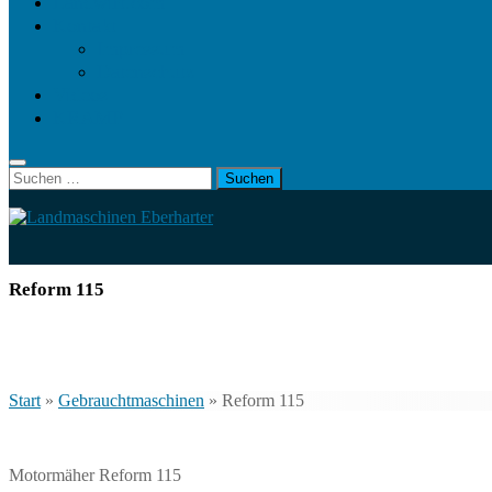
Landwirt.com
Kontakt
Impressum
Datenschutz
Videos
KRAMP
Suchen
nach:
Reform 115
Start
»
Gebrauchtmaschinen
»
Reform 115
Motormäher Reform 115