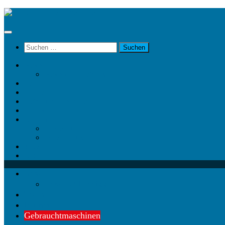
Unter
dem
Inhalt
Suchen
nach:
News
News @ Facebook
Team
Partner
Gebrauchtmaschinen
Landwirt.com
Kontakt
Impressum
Datenschutz
Videos
KRAMP
News
News @ Facebook
Team
Partner
Gebrauchtmaschinen