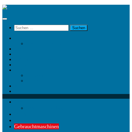
Unter
dem
Inhalt
Suchen
nach:
News
News @ Facebook
Team
Partner
Gebrauchtmaschinen
Landwirt.com
Kontakt
Impressum
Datenschutz
Videos
KRAMP
News
News @ Facebook
Team
Partner
Gebrauchtmaschinen