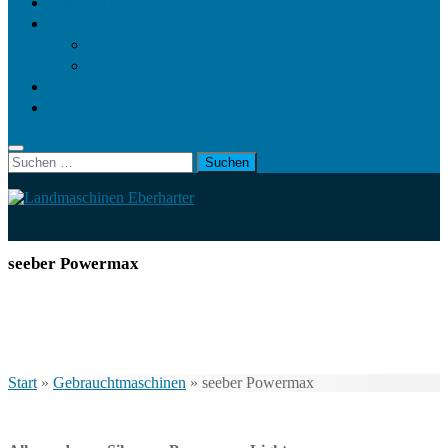
Landwirt.com
Kontakt
Impressum
Datenschutz
Videos
KRAMP
Suchen
nach:
seeber Powermax
Start
»
Gebrauchtmaschinen
»
seeber Powermax