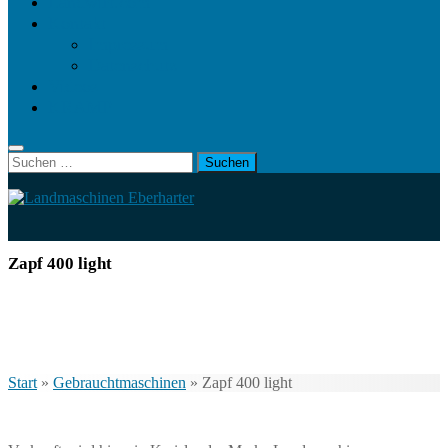
Landwirt.com
Kontakt
Impressum
Datenschutz
Videos
KRAMP
Suchen
nach:
Zapf 400 light
Start
»
Gebrauchtmaschinen
»
Zapf 400 light