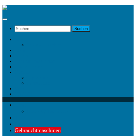
Unter
dem
Inhalt
Suchen
nach:
News
News @ Facebook
Team
Partner
Gebrauchtmaschinen
Landwirt.com
Kontakt
Impressum
Datenschutz
Videos
KRAMP
News
News @ Facebook
Team
Partner
Gebrauchtmaschinen