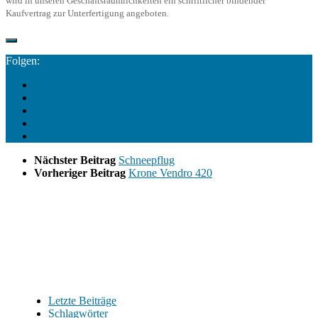
wird in unseren Geschäftsräumlichkeiten ein schriftlicher bindender
Kaufvertrag zur Unterfertigung angeboten.
Folgen:
Nächster Beitrag
Schneepflug
Vorheriger Beitrag
Krone Vendro 420
Letzte Beiträge
Schlagwörter