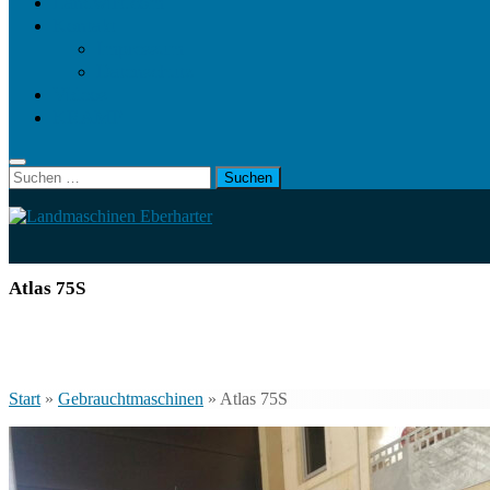
Landwirt.com
Kontakt
Impressum
Datenschutz
Videos
KRAMP
Suchen
nach:
Atlas 75S
Start
»
Gebrauchtmaschinen
»
Atlas 75S