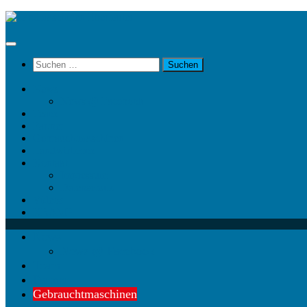
Unter
dem
Inhalt
Suchen
nach:
News
News @ Facebook
Team
Partner
Gebrauchtmaschinen
Landwirt.com
Kontakt
Impressum
Datenschutz
Videos
KRAMP
News
News @ Facebook
Team
Partner
Gebrauchtmaschinen