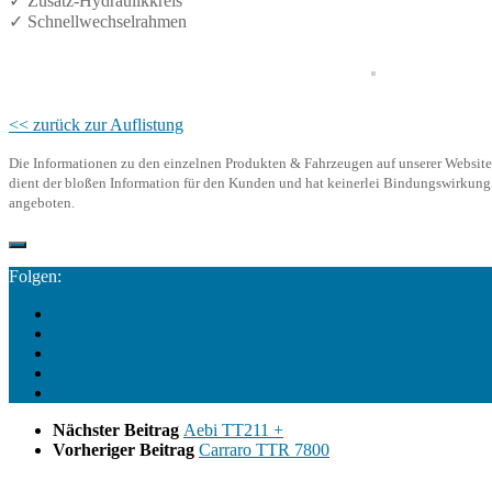
✓ Zusatz-Hydraulikkreis
✓ Schnellwechselrahmen
<< zurück zur Auflistung
Die Informationen zu den einzelnen Produkten & Fahrzeugen auf unserer Website d
dient der bloßen Information für den Kunden und hat keinerlei Bindungswirkung. 
angeboten.
Folgen:
Nächster Beitrag
Aebi TT211 +
Vorheriger Beitrag
Carraro TTR 7800