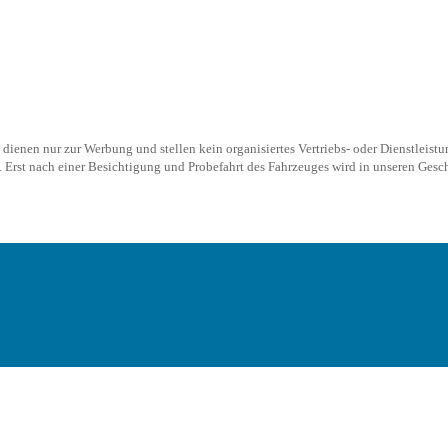
ienen nur zur Werbung und stellen kein organisiertes Vertriebs- oder Dienstleistu
Erst nach einer Besichtigung und Probefahrt des Fahrzeuges wird in unseren Geschä