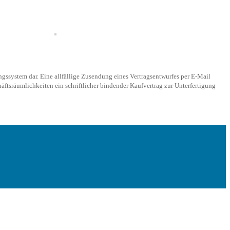
ngssystem dar. Eine allfällige Zusendung eines Vertragsentwurfes per E-Mail
ftsräumlichkeiten ein schriftlicher bindender Kaufvertrag zur Unterfertigung