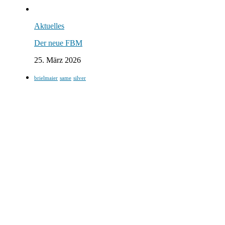
Aktuelles
Der neue FBM
25. März 2026
brielmaier
same
silver
NEWS @ FACEBOOK
Landmaschinen Eberharter
07/08/2026 @ 1:00
Fotos von KRONE Agricultures Beitrag
View on Facebook
Landmaschinen Eberharter
04/08/2026 @ 12:41
Fotos von KRONE Agricultures Beitrag
View on Facebook