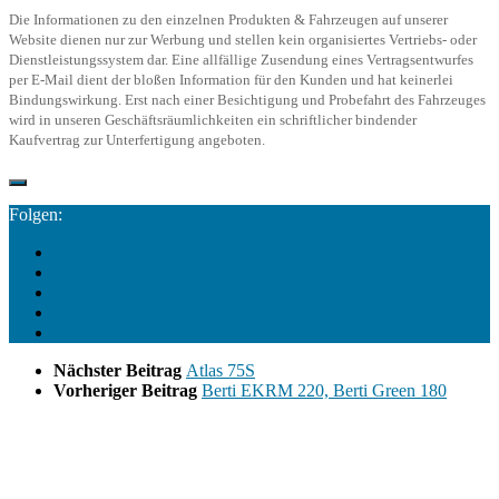
Die Informationen zu den einzelnen Produkten & Fahrzeugen auf unserer
Website dienen nur zur Werbung und stellen kein organisiertes Vertriebs- oder
Dienstleistungssystem dar. Eine allfällige Zusendung eines Vertragsentwurfes
per E-Mail dient der bloßen Information für den Kunden und hat keinerlei
Bindungswirkung. Erst nach einer Besichtigung und Probefahrt des Fahrzeuges
wird in unseren Geschäftsräumlichkeiten ein schriftlicher bindender
Kaufvertrag zur Unterfertigung angeboten.
Folgen:
Nächster Beitrag
Atlas 75S
Vorheriger Beitrag
Berti EKRM 220, Berti Green 180