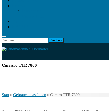
Landwirt.com
Kontakt
Impressum
Datenschutz
Videos
KRAMP
Suchen
nach:
Carraro TTR 7800
Start
»
Gebrauchtmaschinen
»
Carraro TTR 7800