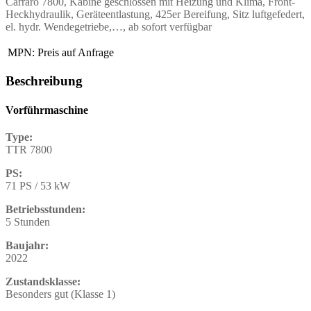
Carraro 7800, Kabine geschlossen mit Heizung und Klima, Front-
Heckhydraulik, Geräteentlastung, 425er Bereifung, Sitz luftgefedert,
el. hydr. Wendegetriebe,…, ab sofort verfügbar
MPN:
Preis auf Anfrage
Beschreibung
Vorführmaschine
Type:
TTR 7800
PS:
71 PS / 53 kW
Betriebsstunden:
5 Stunden
Baujahr:
2022
Zustandsklasse:
Besonders gut (Klasse 1)