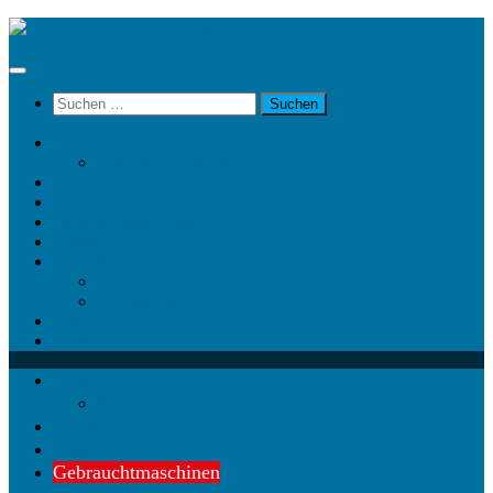
Unter
dem
Inhalt
Suchen
nach:
News
News @ Facebook
Team
Partner
Gebrauchtmaschinen
Landwirt.com
Kontakt
Impressum
Datenschutz
Videos
KRAMP
News
News @ Facebook
Team
Partner
Gebrauchtmaschinen