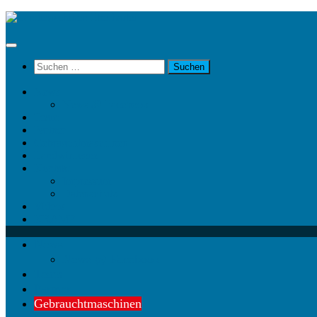
Unter
dem
Inhalt
Suchen
nach:
News
News @ Facebook
Team
Partner
Gebrauchtmaschinen
Landwirt.com
Kontakt
Impressum
Datenschutz
Videos
KRAMP
News
News @ Facebook
Team
Partner
Gebrauchtmaschinen