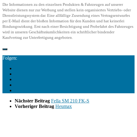
Die Informationen zu den einzelnen Produkten & Fahrzeugen auf unserer
Website dienen nur zur Werbung und stellen kein organisiertes Vertriebs- oder
Dienstleistungssystem dar. Eine allfällige Zusendung eines Vertragsentwurfes
per E-Mail dient der bloßen Information für den Kunden und hat keinerlei
Bindungswirkung. Erst nach einer Besichtigung und Probefahrt des Fahrzeuges
wird in unseren Geschäftsräumlichkeiten ein schriftlicher bindender
Kaufvertrag zur Unterfertigung angeboten.
Folgen:
Nächster Beitrag
Fella SM 210 FK-S
Vorheriger Beitrag
Heumax