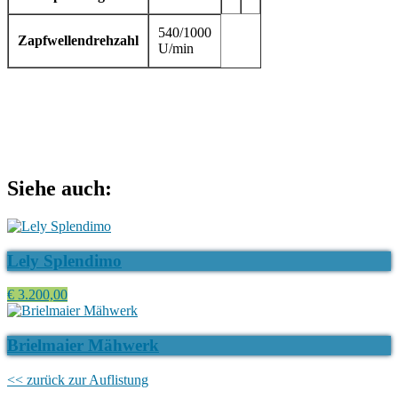
540/1000
Zapfwellendrehzahl
U/min
Siehe auch:
Lely Splendimo
€ 3.200,00
Brielmaier Mähwerk
<< zurück zur Auflistung