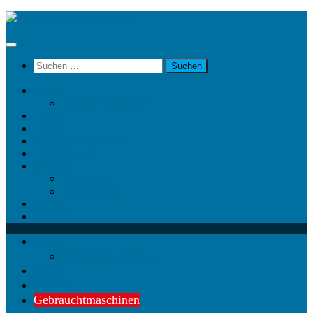
Unter
dem
Inhalt
Suchen
nach:
News
News @ Facebook
Team
Partner
Gebrauchtmaschinen
Landwirt.com
Kontakt
Impressum
Datenschutz
Videos
KRAMP
News
News @ Facebook
Team
Partner
Gebrauchtmaschinen