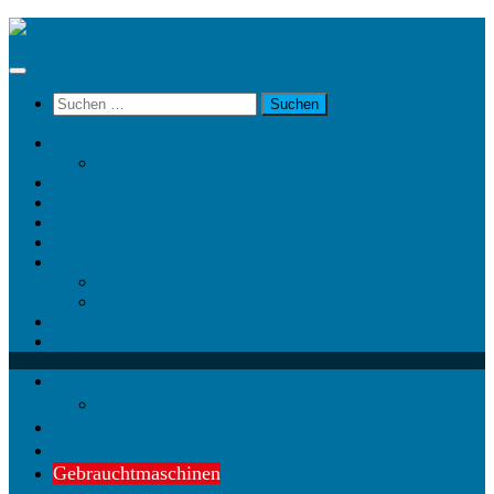
Unter
dem
Inhalt
Suchen
nach:
News
News @ Facebook
Team
Partner
Gebrauchtmaschinen
Landwirt.com
Kontakt
Impressum
Datenschutz
Videos
KRAMP
News
News @ Facebook
Team
Partner
Gebrauchtmaschinen