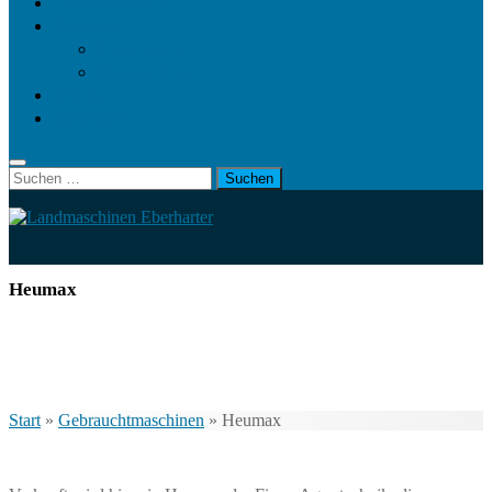
Landwirt.com
Kontakt
Impressum
Datenschutz
Videos
KRAMP
Suchen
nach:
Heumax
Start
»
Gebrauchtmaschinen
»
Heumax