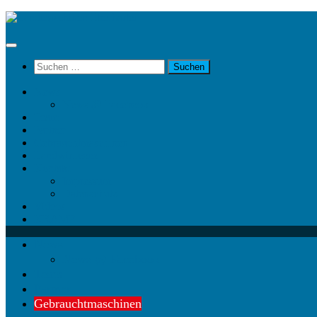
Unter
dem
Inhalt
Suchen
nach:
News
News @ Facebook
Team
Partner
Gebrauchtmaschinen
Landwirt.com
Kontakt
Impressum
Datenschutz
Videos
KRAMP
News
News @ Facebook
Team
Partner
Gebrauchtmaschinen