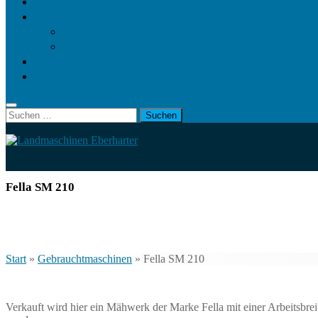
Landwirt.com
Kontakt
Impressum
Datenschutz
Videos
KRAMP
Suchen
nach:
Fella SM 210
Start
»
Gebrauchtmaschinen
»
Fella SM 210
Verkauft wird hier ein Mähwerk der Marke Fella mit einer Arbeitsbrei