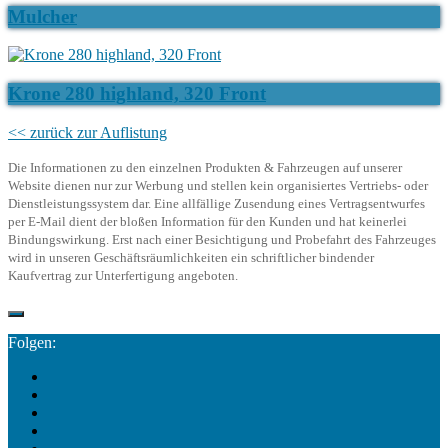
Mulcher
Krone 280 highland, 320 Front
<< zurück zur Auflistung
Die Informationen zu den einzelnen Produkten & Fahrzeugen auf unserer
Website dienen nur zur Werbung und stellen kein organisiertes Vertriebs- oder
Dienstleistungssystem dar. Eine allfällige Zusendung eines Vertragsentwurfes
per E-Mail dient der bloßen Information für den Kunden und hat keinerlei
Bindungswirkung. Erst nach einer Besichtigung und Probefahrt des Fahrzeuges
wird in unseren Geschäftsräumlichkeiten ein schriftlicher bindender
Kaufvertrag zur Unterfertigung angeboten.
Folgen: