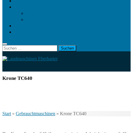
Landwirt.com
Kontakt
Impressum
Datenschutz
Videos
KRAMP
Suchen
nach:
Krone TC640
Start
»
Gebrauchtmaschinen
»
Krone TC640