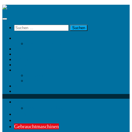
Unter
dem
Inhalt
Suchen
nach:
News
News @ Facebook
Team
Partner
Gebrauchtmaschinen
Landwirt.com
Kontakt
Impressum
Datenschutz
Videos
KRAMP
News
News @ Facebook
Team
Partner
Gebrauchtmaschinen