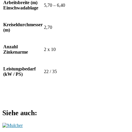
Arbeitsbreite (m)
5,70 – 6,40
Einschwadablage
Kreiseldurchmesser
2,70
(m)
Anzahl
2 x 10
Zinkenarme
Leistungsbedarf
22 / 35
(kW / PS)
Siehe auch: