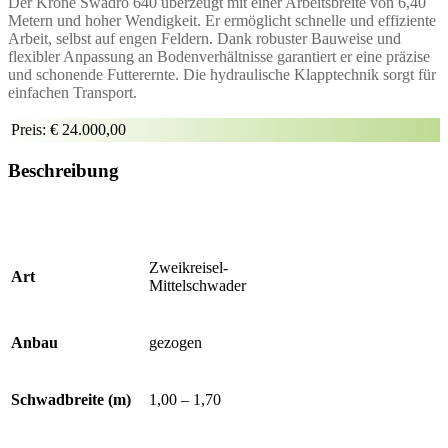
Der Krone Swadro 640 überzeugt mit einer Arbeitsbreite von 6,40
Metern und hoher Wendigkeit. Er ermöglicht schnelle und effiziente
Arbeit, selbst auf engen Feldern. Dank robuster Bauweise und
flexibler Anpassung an Bodenverhältnisse garantiert er eine präzise
und schonende Futterernte. Die hydraulische Klapptechnik sorgt für
einfachen Transport.
Preis:
€ 24.000,00
Beschreibung
Zweikreisel-
Art
Mittelschwader
Anbau
gezogen
Schwadbreite (m)
1,00 – 1,70