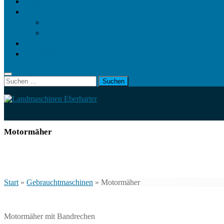
Landwirt.com
Kontakt
Impressum
Datenschutz
Videos
KRAMP
Suchen
nach:
Motormäher
Start
»
Gebrauchtmaschinen
»
Motormäher
Motormäher mit Bandrechen