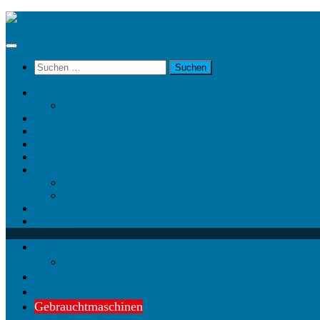
Unter
dem
Inhalt
Suchen
nach:
News
News @ Facebook
Team
Partner
Gebrauchtmaschinen
Landwirt.com
Kontakt
Impressum
Datenschutz
Videos
KRAMP
News
News @ Facebook
Team
Partner
Gebrauchtmaschinen