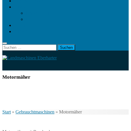
Landwirt.com
Kontakt
Impressum
Datenschutz
Videos
KRAMP
Suchen
nach:
Motormäher
Start
»
Gebrauchtmaschinen
»
Motormäher