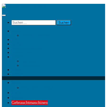
Unter
dem
Inhalt
Suchen
nach:
News
News @ Facebook
Team
Partner
Gebrauchtmaschinen
Landwirt.com
Kontakt
Impressum
Datenschutz
Videos
KRAMP
News
News @ Facebook
Team
Partner
Gebrauchtmaschinen