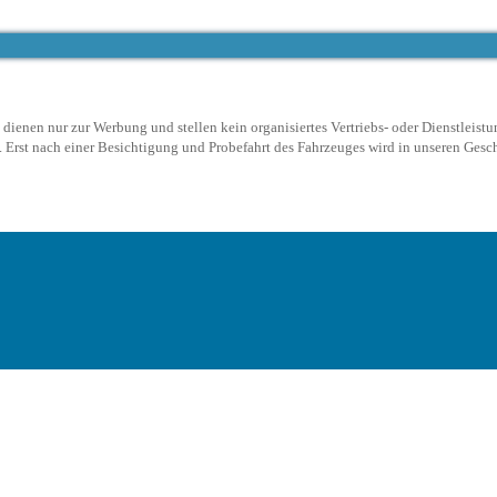
ienen nur zur Werbung und stellen kein organisiertes Vertriebs- oder Dienstleistu
Erst nach einer Besichtigung und Probefahrt des Fahrzeuges wird in unseren Geschä