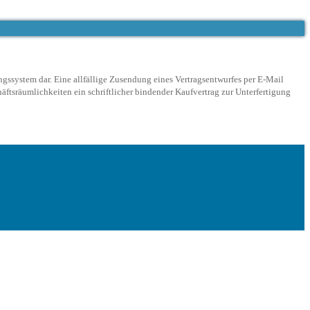
ngssystem dar. Eine allfällige Zusendung eines Vertragsentwurfes per E-Mail
ftsräumlichkeiten ein schriftlicher bindender Kaufvertrag zur Unterfertigung