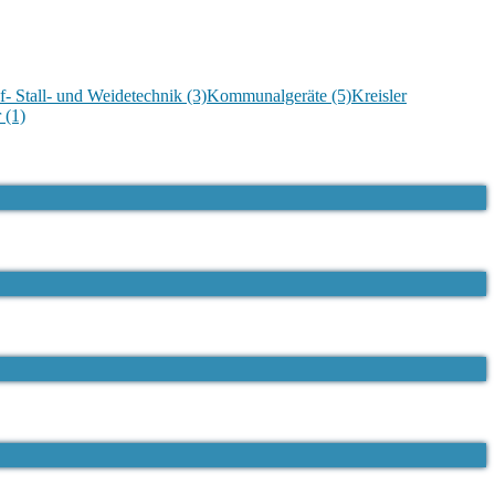
f- Stall- und Weidetechnik
(3)
Kommunalgeräte
(5)
Kreisler
r
(1)