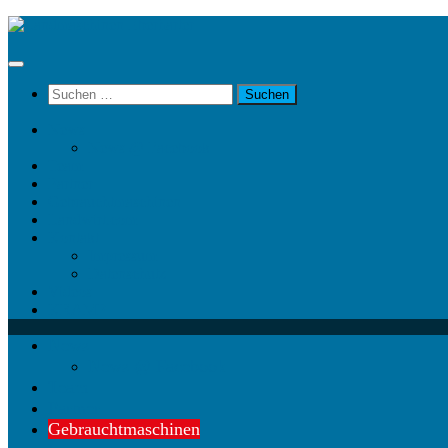
Unter
dem
Inhalt
Suchen
nach:
News
News @ Facebook
Team
Partner
Gebrauchtmaschinen
Landwirt.com
Kontakt
Impressum
Datenschutz
Videos
KRAMP
News
News @ Facebook
Team
Partner
Gebrauchtmaschinen