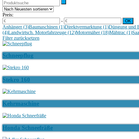
Preis:
-
Anhänger
(3)
Baumaschinen
(1)
Direktvermarktung
(1)
Düngung und 
(4)
Landwirtsch. Motorfahrzeuge
(12)
Motormäher
(18)
Mähtrac
(1)
Saa
Filter zurücksetzen
Schneepflug
Stekro 160
Kehrmaschine
Honda Schneefräße