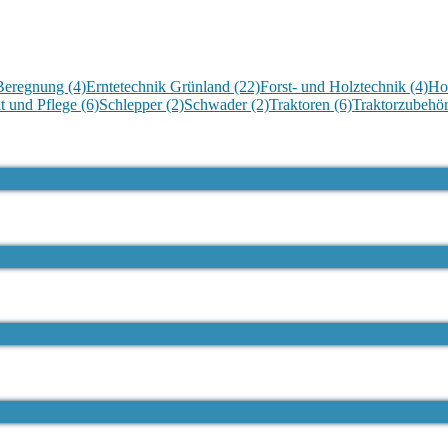
Beregnung
(4)
Erntetechnik Grünland
(22)
Forst- und Holztechnik
(4)
Ho
t und Pflege
(6)
Schlepper
(2)
Schwader
(2)
Traktoren
(6)
Traktorzubehö