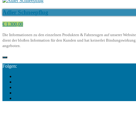
Adler Schneepflug
€ 1.300,00
Die Informationen zu den einzelnen Produkten & Fahrzeugen auf unserer Website d
dient der bloßen Information für den Kunden und hat keinerlei Bindungswirkung. 
angeboten.
Folgen: