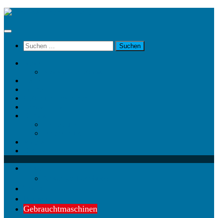
Unter
dem
Inhalt
Suchen
nach:
News
News @ Facebook
Team
Partner
Gebrauchtmaschinen
Landwirt.com
Kontakt
Impressum
Datenschutz
Videos
KRAMP
News
News @ Facebook
Team
Partner
Gebrauchtmaschinen