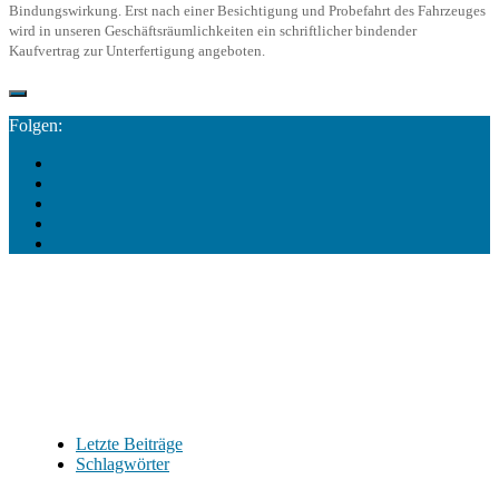
Bindungswirkung. Erst nach einer Besichtigung und Probefahrt des Fahrzeuges
wird in unseren Geschäftsräumlichkeiten ein schriftlicher bindender
Kaufvertrag zur Unterfertigung angeboten.
Folgen:
Letzte Beiträge
Schlagwörter