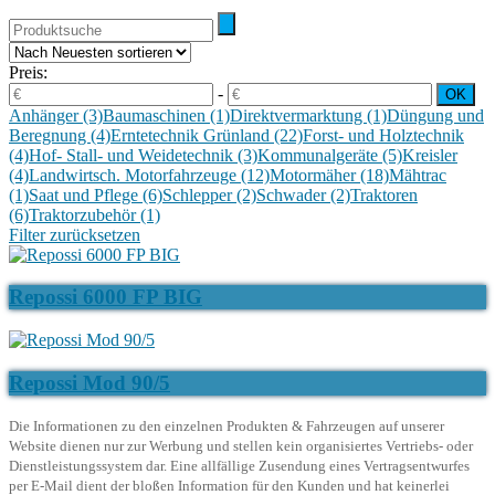
Preis:
-
Anhänger
(3)
Baumaschinen
(1)
Direktvermarktung
(1)
Düngung und
Beregnung
(4)
Erntetechnik Grünland
(22)
Forst- und Holztechnik
(4)
Hof- Stall- und Weidetechnik
(3)
Kommunalgeräte
(5)
Kreisler
(4)
Landwirtsch. Motorfahrzeuge
(12)
Motormäher
(18)
Mähtrac
(1)
Saat und Pflege
(6)
Schlepper
(2)
Schwader
(2)
Traktoren
(6)
Traktorzubehör
(1)
Filter zurücksetzen
Repossi 6000 FP BIG
Repossi Mod 90/5
Die Informationen zu den einzelnen Produkten & Fahrzeugen auf unserer
Website dienen nur zur Werbung und stellen kein organisiertes Vertriebs- oder
Dienstleistungssystem dar. Eine allfällige Zusendung eines Vertragsentwurfes
per E-Mail dient der bloßen Information für den Kunden und hat keinerlei