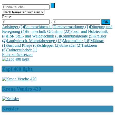
Preis:
-
Anhänger
(3)
Baumaschinen
(1)
Direktvermarktung
(1)
Düngung und
Beregnung
(4)
Erntetechnik Grünland
(22)
Forst- und Holztechnik
(4)
Hof- Stall- und Weidetechnik
(3)
Kommunalgeräte
(5)
Kreisler
(4)
Landwirtsch. Motorfahrzeuge
(12)
Motormäher
(18)
Mähtrac
(1)
Saat und Pflege
(6)
Schlepper
(2)
Schwader
(2)
Traktoren
(6)
Traktorzubehör
(1)
Filter zurücksetzen
Zapf 400 light
Krone Vendro 420
Kreisler