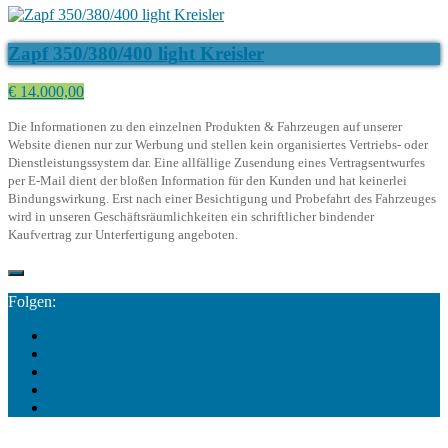
Zapf 350/380/400 light Kreisler
€ 14.000,00
Die Informationen zu den einzelnen Produkten & Fahrzeugen auf unserer
Website dienen nur zur Werbung und stellen kein organisiertes Vertriebs- oder
Dienstleistungssystem dar. Eine allfällige Zusendung eines Vertragsentwurfes
per E-Mail dient der bloßen Information für den Kunden und hat keinerlei
Bindungswirkung. Erst nach einer Besichtigung und Probefahrt des Fahrzeuges
wird in unseren Geschäftsräumlichkeiten ein schriftlicher bindender
Kaufvertrag zur Unterfertigung angeboten.
Folgen: