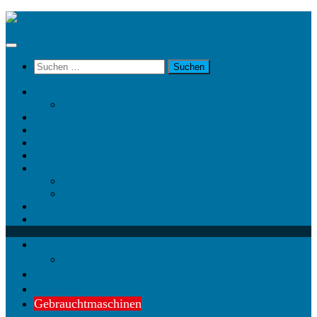
Unter
dem
Inhalt
Suchen
nach:
News
News @ Facebook
Team
Partner
Gebrauchtmaschinen
Landwirt.com
Kontakt
Impressum
Datenschutz
Videos
KRAMP
News
News @ Facebook
Team
Partner
Gebrauchtmaschinen