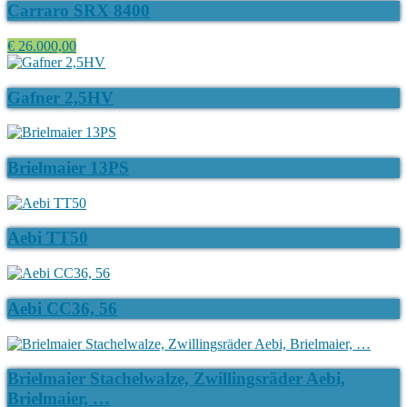
Carraro SRX 8400
€ 26.000,00
Gafner 2,5HV
Brielmaier 13PS
Aebi TT50
Aebi CC36, 56
Brielmaier Stachelwalze, Zwillingsräder Aebi,
Brielmaier, …