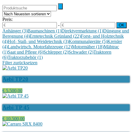
Preis:
-
Anhänger
(3)
Baumaschinen
(1)
Direktvermarktung
(1)
Düngung und
Beregnung
(4)
Erntetechnik Grünland
(22)
Forst- und Holztechnik
(4)
Hof- Stall- und Weidetechnik
(3)
Kommunalgeräte
(5)
Kreisler
(4)
Landwirtsch. Motorfahrzeuge
(12)
Motormäher
(18)
Mähtrac
(1)
Saat und Pflege
(6)
Schlepper
(2)
Schwader
(2)
Traktoren
(6)
Traktorzubehör
(1)
Filter zurücksetzen
Aebi TP20
€ 5.500,00
Aebi TP 45
€ 10.500,00