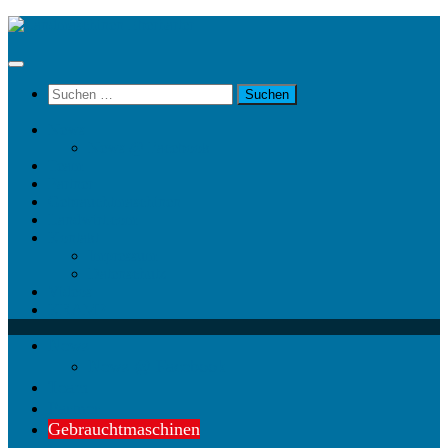
Unter
dem
Inhalt
Suchen
nach:
News
News @ Facebook
Team
Partner
Gebrauchtmaschinen
Landwirt.com
Kontakt
Impressum
Datenschutz
Videos
KRAMP
News
News @ Facebook
Team
Partner
Gebrauchtmaschinen