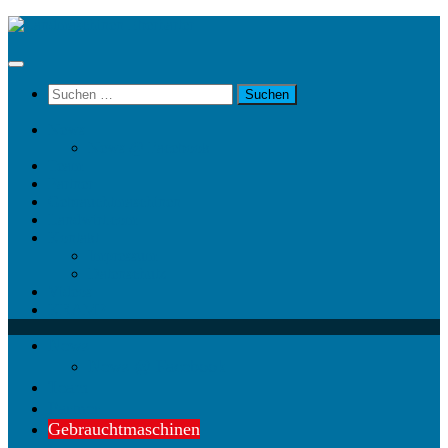
Unter
dem
Inhalt
Suchen
nach:
News
News @ Facebook
Team
Partner
Gebrauchtmaschinen
Landwirt.com
Kontakt
Impressum
Datenschutz
Videos
KRAMP
News
News @ Facebook
Team
Partner
Gebrauchtmaschinen