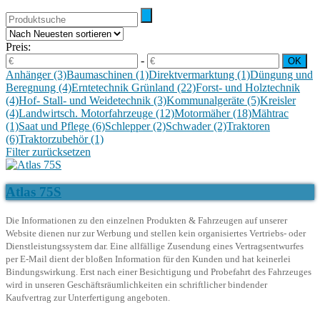
Preis:
-
Anhänger
(3)
Baumaschinen
(1)
Direktvermarktung
(1)
Düngung und
Beregnung
(4)
Erntetechnik Grünland
(22)
Forst- und Holztechnik
(4)
Hof- Stall- und Weidetechnik
(3)
Kommunalgeräte
(5)
Kreisler
(4)
Landwirtsch. Motorfahrzeuge
(12)
Motormäher
(18)
Mähtrac
(1)
Saat und Pflege
(6)
Schlepper
(2)
Schwader
(2)
Traktoren
(6)
Traktorzubehör
(1)
Filter zurücksetzen
Atlas 75S
Die Informationen zu den einzelnen Produkten & Fahrzeugen auf unserer
Website dienen nur zur Werbung und stellen kein organisiertes Vertriebs- oder
Dienstleistungssystem dar. Eine allfällige Zusendung eines Vertragsentwurfes
per E-Mail dient der bloßen Information für den Kunden und hat keinerlei
Bindungswirkung. Erst nach einer Besichtigung und Probefahrt des Fahrzeuges
wird in unseren Geschäftsräumlichkeiten ein schriftlicher bindender
Kaufvertrag zur Unterfertigung angeboten.