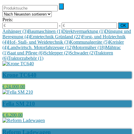
Preis:
-
Anhänger
(3)
Baumaschinen
(1)
Direktvermarktung
(1)
Düngung und
Beregnung
(4)
Erntetechnik Grünland
(22)
Forst- und Holztechnik
(4)
Hof- Stall- und Weidetechnik
(3)
Kommunalgeräte
(5)
Kreisler
(4)
Landwirtsch. Motorfahrzeuge
(12)
Motormäher
(18)
Mähtrac
(1)
Saat und Pflege
(6)
Schlepper
(2)
Schwader
(2)
Traktoren
(6)
Traktorzubehör
(1)
Krone TC640
€ 24.000,00
Fella SM 210
€ 6.200,00
Reform Ladewagen