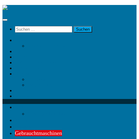
Unter
dem
Inhalt
Suchen
nach:
News
News @ Facebook
Team
Partner
Gebrauchtmaschinen
Landwirt.com
Kontakt
Impressum
Datenschutz
Videos
KRAMP
News
News @ Facebook
Team
Partner
Gebrauchtmaschinen