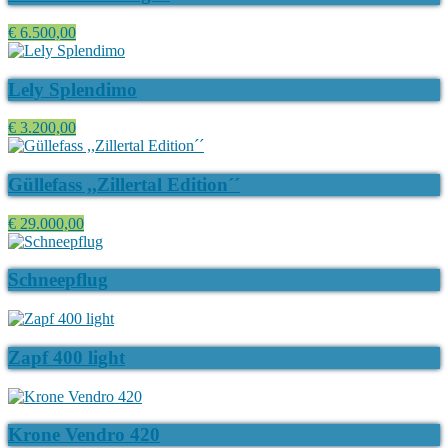
€ 6.500,00
Lely Splendimo
€ 3.200,00
Güllefass ,,Zillertal Edition´´
€ 29.000,00
Schneepflug
Zapf 400 light
Krone Vendro 420