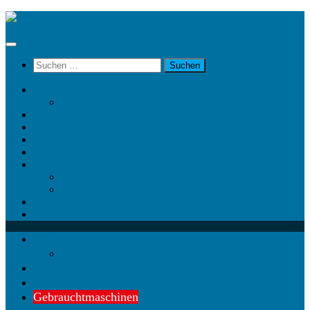
Unter
dem
Inhalt
Suchen
nach:
News
News @ Facebook
Team
Partner
Gebrauchtmaschinen
Landwirt.com
Kontakt
Impressum
Datenschutz
Videos
KRAMP
News
News @ Facebook
Team
Partner
Gebrauchtmaschinen