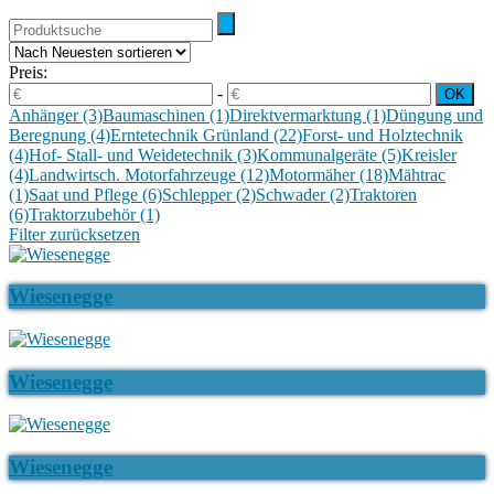
Preis:
-
Anhänger
(3)
Baumaschinen
(1)
Direktvermarktung
(1)
Düngung und
Beregnung
(4)
Erntetechnik Grünland
(22)
Forst- und Holztechnik
(4)
Hof- Stall- und Weidetechnik
(3)
Kommunalgeräte
(5)
Kreisler
(4)
Landwirtsch. Motorfahrzeuge
(12)
Motormäher
(18)
Mähtrac
(1)
Saat und Pflege
(6)
Schlepper
(2)
Schwader
(2)
Traktoren
(6)
Traktorzubehör
(1)
Filter zurücksetzen
Wiesenegge
Wiesenegge
Wiesenegge