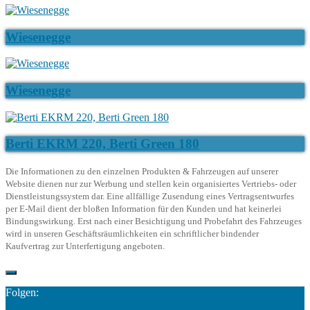
Wiesenegge
Wiesenegge
Berti EKRM 220, Berti Green 180
Die Informationen zu den einzelnen Produkten & Fahrzeugen auf unserer
Website dienen nur zur Werbung und stellen kein organisiertes Vertriebs- oder
Dienstleistungssystem dar. Eine allfällige Zusendung eines Vertragsentwurfes
per E-Mail dient der bloßen Information für den Kunden und hat keinerlei
Bindungswirkung. Erst nach einer Besichtigung und Probefahrt des Fahrzeuges
wird in unseren Geschäftsräumlichkeiten ein schriftlicher bindender
Kaufvertrag zur Unterfertigung angeboten.
Folgen: